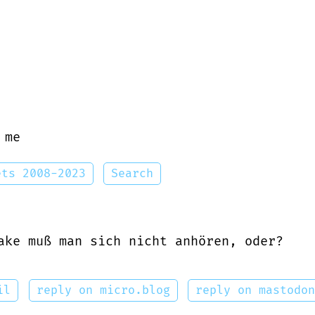
 me
ets 2008-2023
Search
ake muß man sich nicht anhören, oder?
il
reply on micro.blog
reply on mastodo