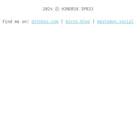
2024 ⓒ H3NDR1K 5PR33
Find me on:
drikkes.com
|
micro.blog
|
mastodon.social